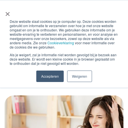
×
Deze website slaat cookies op je computer op. Deze cookies worden
gebruikt om informatie te verzamelen over hoe je met onze website
omgaat en om je te onthouden. We gebruiken deze informatie om je
website-ervaring te verbeteren en personaliseren, en voor analyse en
meetgegevens over onze bezoekers, zowel op deze website als via
andere media. Zie onze
Cookieverklaring
voor meer informatie over
Blog Posts
de cookies die we gebruiken.
Wanneer kunt je een
Als je weigert, zal je informatie niet worden gevolgd bij je bezoek aan
deze website. Er wordt een kleine cookie in je browser geplaatst om
te onthouden dat je niet gevolgd wilt worden.
incassobureau
Accepteren
Weigeren
inschakelen?