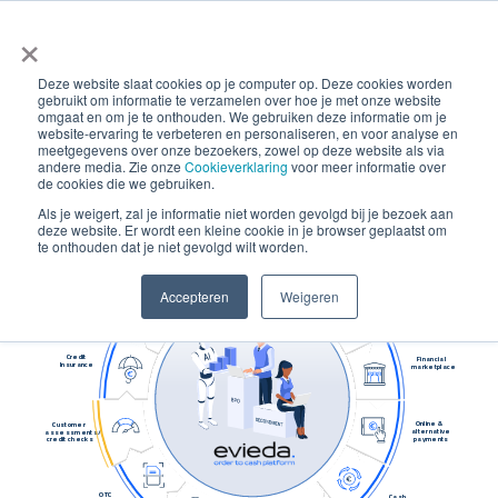
×
Deze website slaat cookies op je computer op. Deze cookies worden
gebruikt om informatie te verzamelen over hoe je met onze website
omgaat en om je te onthouden. We gebruiken deze informatie om je
website-ervaring te verbeteren en personaliseren, en voor analyse en
meetgegevens over onze bezoekers, zowel op deze website als via
andere media. Zie onze
Cookieverklaring
voor meer informatie over
de cookies die we gebruiken.
Als je weigert, zal je informatie niet worden gevolgd bij je bezoek aan
deze website. Er wordt een kleine cookie in je browser geplaatst om
Purchase

Order
te onthouden dat je niet gevolgd wilt worden.
Direct debit

Smart e-Invoicing
(SEPA eMandates)
Secure Digital

Accepteren
Weigeren
Print & Post
Document Sign
Credit

Financial

Insurance
marketplace
Online &

Customer

alternative

assessments/

payments
credit checks
OTC

Cash
