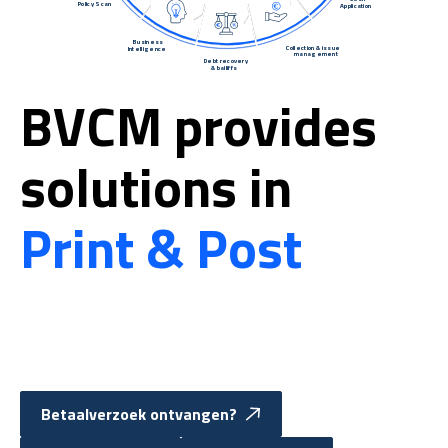
Policy Scan
Application
Business

Collection & issue

Intelligence
management
Debt recovery

& bailiffs
BVCM provides
solutions in
Print & Post
Betaalverzoek ontvangen?