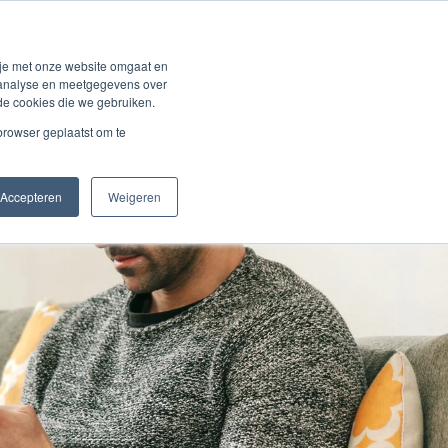
ons
Over BVCM
NL
Klantenlogin
 je met onze website omgaat en
r analyse en meetgegevens over
de cookies die we gebruiken.
 browser geplaatst om te
Accepteren
Weigeren