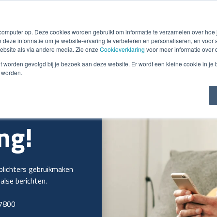
oicing
Debiteurenbeheer
Incasso
Detachering
Soluti
 computer op. Deze cookies worden gebruikt om informatie te verzamelen over hoe
 deze informatie om je website-ervaring te verbeteren en personaliseren, en voo
bsite als via andere media. Zie onze
Cookieverklaring
voor meer informatie over 
niet worden gevolgd bij je bezoek aan deze website. Er wordt een kleine cookie in je
t worden.
ng!
plichters gebruikmaken
lse berichten.
97800