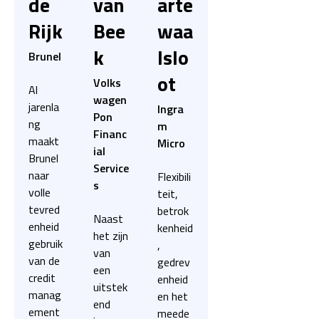
de
van
arte
Rijk
Bee
waa
k
lslo
Brunel
ot
Volks
Al
wagen
jarenla
Ingra
Pon
ng
m
Financ
maakt
Micro
ial
Brunel
Service
naar
Flexibili
s
volle
teit,
tevred
betrok
Naast
enheid
kenheid
het zijn
gebruik
,
van
van de
gedrev
een
credit
enheid
uitstek
manag
en het
end
ement
meede