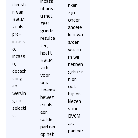
incass
dienste
nken
oburea
n van
zijn
u met
BVCM
onder
zeer
zoals
andere
goede
pre-
kernwa
resulta
incass
arden
ten,
o,
waaro
heeft
incass
m wij
BVCM
o,
hebben
zich
detach
gekoze
voor
ering
n en
ons
en
ook
tevens
wervin
blijven
bewez
g en
kiezen
en als
selecti
voor
een
e.
BVCM
solide
als
partner
partner
op het