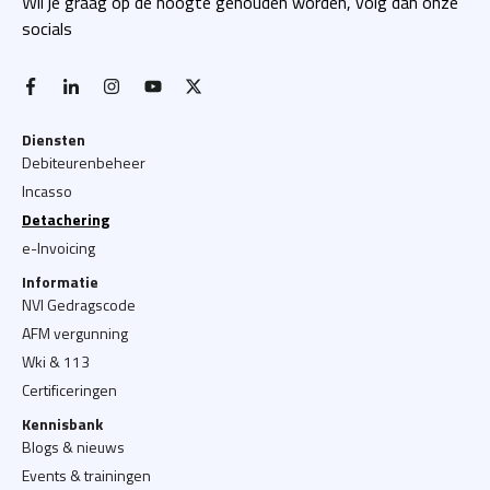
Wil je graag op de hoogte gehouden worden, volg dan onze
socials
facebook-f
linkedin-in
instagram
youtube
x twitter
Diensten
Debiteurenbeheer
Incasso
Detachering
e-Invoicing
Informatie
NVI Gedragscode
AFM vergunning
Wki & 113
Certificeringen
Kennisbank
Blogs & nieuws
Events & trainingen