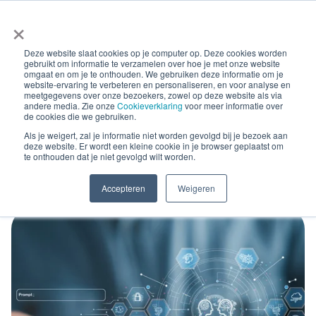
×
Deze website slaat cookies op je computer op. Deze cookies worden
gebruikt om informatie te verzamelen over hoe je met onze website
omgaat en om je te onthouden. We gebruiken deze informatie om je
website-ervaring te verbeteren en personaliseren, en voor analyse en
meetgegevens over onze bezoekers, zowel op deze website als via
andere media. Zie onze
Cookieverklaring
voor meer informatie over
Blog Posts
de cookies die we gebruiken.
AI maakt compliance
Als je weigert, zal je informatie niet worden gevolgd bij je bezoek aan
deze website. Er wordt een kleine cookie in je browser geplaatst om
te onthouden dat je niet gevolgd wilt worden.
toekomstbestendig
Accepteren
Weigeren