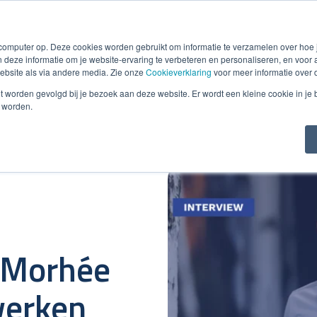
Smart e-Invoicing
Debiteurenbeheer
Incasso
Detacheri
 computer op. Deze cookies worden gebruikt om informatie te verzamelen over hoe
 deze informatie om je website-ervaring te verbeteren en personaliseren, en voo
bsite als via andere media. Zie onze
Cookieverklaring
voor meer informatie over 
niet worden gevolgd bij je bezoek aan deze website. Er wordt een kleine cookie in je
t worden.
 Morhée
werken