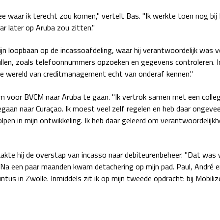
e waar ik terecht zou komen," vertelt Bas. "Ik werkte toen nog bij
r later op Aruba zou zitten."
n loopbaan op de incassoafdeling, waar hij verantwoordelijk was vo
llen, zoals telefoonnummers opzoeken en gegevens controleren. In
 de wereld van creditmanagement echt van onderaf kennen."
om voor BVCM naar Aruba te gaan. "Ik vertrok samen met een colleg
rgegaan naar Curaçao. Ik moest veel zelf regelen en heb daar ongeve
pen in mijn ontwikkeling. Ik heb daar geleerd om verantwoordelijk
akte hij de overstap van incasso naar debiteurenbeheer. "Dat was
. Na een paar maanden kwam detachering op mijn pad. Paul, André
tus in Zwolle. Inmiddels zit ik op mijn tweede opdracht: bij Mobiliz