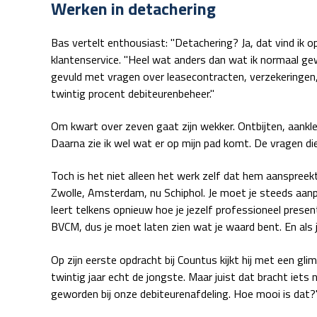
Werken in detachering
Bas vertelt enthousiast: "Detachering? Ja, dat vind ik o
klantenservice. "Heel wat anders dan wat ik normaal gewe
gevuld met vragen over leasecontracten, verzekeringen, p
twintig procent debiteurenbeheer."
Om kwart over zeven gaat zijn wekker. Ontbijten, aankle
Daarna zie ik wel wat er op mijn pad komt. De vragen die 
Toch is het niet alleen het werk zelf dat hem aanspreek
Zwolle, Amsterdam, nu Schiphol. Je moet je steeds aan
leert telkens opnieuw hoe je jezelf professioneel prese
BVCM, dus je moet laten zien wat je waard bent. En als 
Op zijn eerste opdracht bij Countus kijkt hij met een gl
twintig jaar echt de jongste. Maar juist dat bracht iets n
geworden bij onze debiteurenafdeling. Hoe mooi is dat?