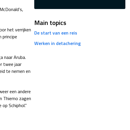
 McDonald’s,
Main topics
or het verrijken
De start van een reis
 principe
Werken in detachering
a naar Aruba.
er twee jaar
heid te nemen en
 weer een andere
 en Thiemo zagen
e op Schiphol."