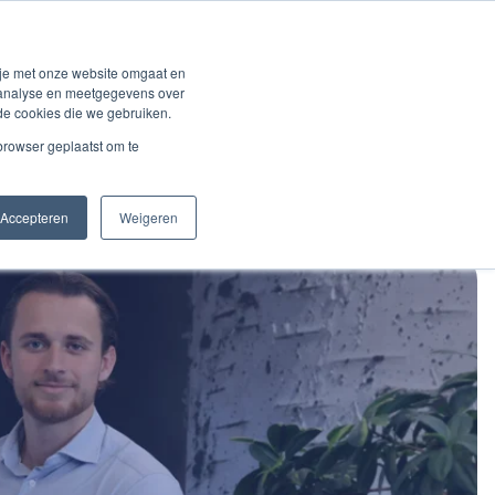
ng
Solutions
Over BVCM
Klantenlogin
 je met onze website omgaat en
r analyse en meetgegevens over
de cookies die we gebruiken.
 browser geplaatst om te
Accepteren
Weigeren