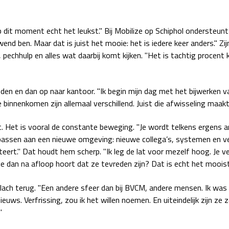
p dit moment echt het leukst." Bij Mobilize op Schiphol ondersteunt 
nd ben. Maar dat is juist het mooie: het is iedere keer anders." Zij
echhulp en alles wat daarbij komt kijken. "Het is tachtig procent 
den en dan op naar kantoor. "Ik begin mijn dag met het bijwerken va
binnenkomen zijn allemaal verschillend. Juist die afwisseling maakt 
t. Het is vooral de constante beweging. "Je wordt telkens ergens a
passen aan een nieuwe omgeving: nieuwe collega’s, systemen en v
nteert." Dat houdt hem scherp. "Ik leg de lat voor mezelf hoog. Je
je dan na afloop hoort dat ze tevreden zijn? Dat is echt het moois
imlach terug. "Een andere sfeer dan bij BVCM, andere mensen. Ik wa
ieuws. Verfrissing, zou ik het willen noemen. En uiteindelijk zijn ze z
"