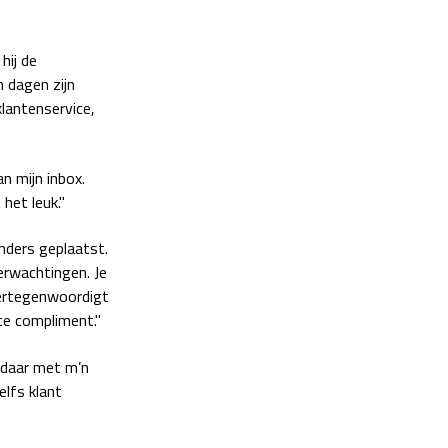
hij de
n dagen zijn
klantenservice,
n mijn inbox.
het leuk."
nders geplaatst.
erwachtingen. Je
 vertegenwoordigt
te compliment."
s daar met m’n
elfs klant