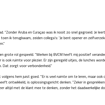
had. "Zonder Aruba en Curaçao was ik nooit zo snel gegroeid. Je leert
r toen ik terugkwam, zeiden collega’s: 'Je bent opener en zelfverze
n."
n grote rol gespeeld. "Werken bij BVCM heeft mij positief verand
 is ook ruimte voor plezier. Er zijn geregeld uitjes, de lunches wor
n. Dat zorgt voor verbondenheid."
t volgens hem juist goed. "Er is veel ruimte om te leren, maar ook
heeft ontwikkeld, is oplossingsgericht denken. "Zeker in gesprekke
eer altijd met de klant mee te denken, zonder het daadwerkelijke do