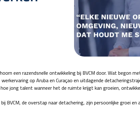
hoorn een razendsnelle ontwikkeling bij BVCM door. Wat begon met 
le werkervaring op Aruba en Curaçao en uitdagende detacheringstraj
oe jong talent wanneer het de ruimte krijgt kan groeien, ontwikkel
n bij BVCM, de overstap naar detachering, zijn persoonlijke groei en