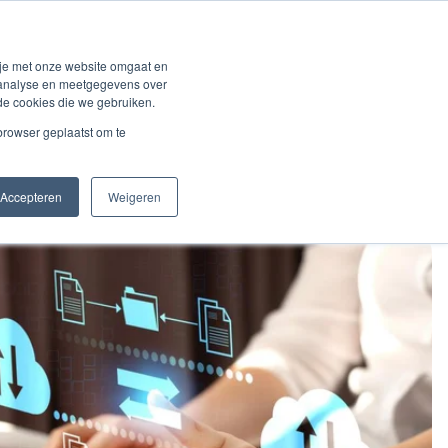
ng
Solutions
Over BVCM
Klantenlogin
 je met onze website omgaat en
r analyse en meetgegevens over
de cookies die we gebruiken.
 browser geplaatst om te
Accepteren
Weigeren