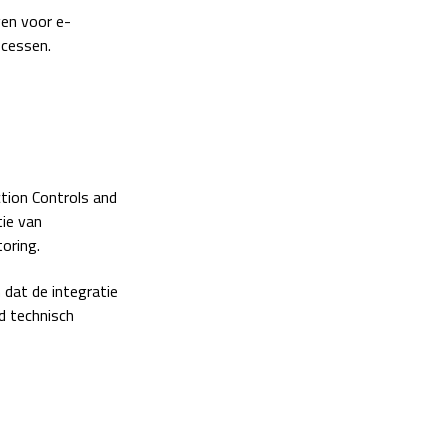
gen voor e-
ocessen.
tion Controls and
tie van
oring.
dat de integratie
d technisch