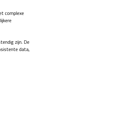
met complexe
ijkere
endig zijn. De
nsistente data,