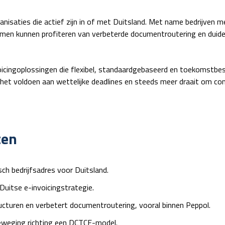
anisaties die actief zijn in of met Duitsland. Met name bedrijven 
omen kunnen profiteren van verbeterde documentroutering en duidel
icingoplossingen die flexibel, standaardgebaseerd en toekomstbest
 het voldoen aan wettelijke deadlines en steeds meer draait om co
ten
ch bedrijfsadres voor Duitsland.
e Duitse e-invoicingstrategie.
turen en verbetert documentroutering, vooral binnen Peppol.
eweging richting een DCTCE-model.