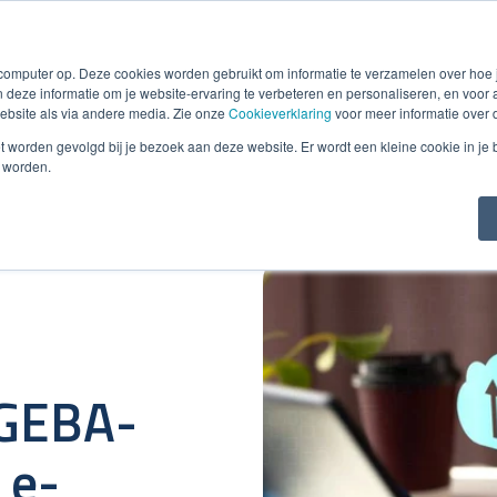
Smart e-Invoicing
Debiteurenbeheer
Incasso
Detacheri
 computer op. Deze cookies worden gebruikt om informatie te verzamelen over hoe
 deze informatie om je website-ervaring te verbeteren en personaliseren, en voo
bsite als via andere media. Zie onze
Cookieverklaring
voor meer informatie over 
niet worden gevolgd bij je bezoek aan deze website. Er wordt een kleine cookie in je
t worden.
 GEBA-
 e-