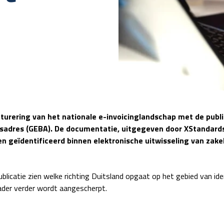
cturering van het nationale e-invoicinglandschap met de publi
fsadres (GEBA). De documentatie, uitgegeven door XStandards
n geïdentificeerd binnen elektronische uitwisseling van zakel
blicatie zien welke richting Duitsland opgaat op het gebied van iden
ader verder wordt aangescherpt.