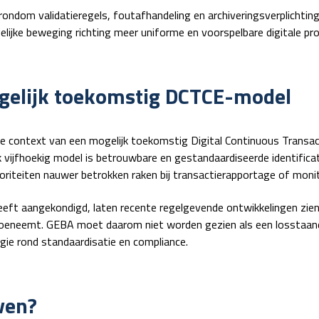
n rondom validatieregels, foutafhandeling en archiveringsverplichtin
lijke beweging richting meer uniforme en voorspelbare digitale pr
ogelijk toekomstig DCTCE-model
de context van een mogelijk toekomstig
Digital Continuous Transac
jk vijfhoekig model is betrouwbare en gestandaardiseerde identifica
oriteiten nauwer betrokken raken bij transactierapportage of monit
t aangekondigd, laten recente regelgevende ontwikkelingen zien 
 toeneemt. GEBA moet daarom niet worden gezien als een losstaan
egie rond standaardisatie en compliance.
ven?