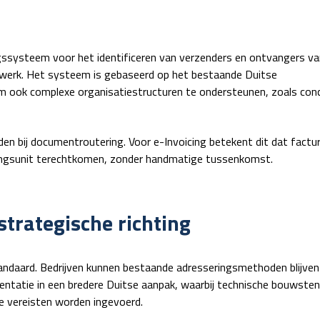
gssysteem voor het identificeren van verzenders en ontvangers va
werk.
Het systeem is gebaseerd op het bestaande Duitse
om ook complexe organisatiestructuren te ondersteunen, zoals co
den bij documentroutering. Voor e-Invoicing betekent dit dat fact
erkingsunit terechtkomen, zonder handmatige tussenkomst.
 strategische richting
standaard. Bedrijven kunnen bestaande adresseringsmethoden blijve
mentatie in een bredere Duitse aanpak, waarbij technische bouwsten
e vereisten worden ingevoerd.