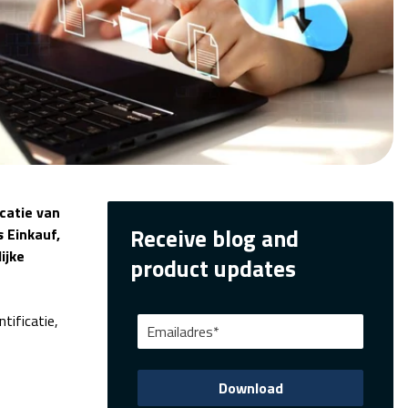
catie van
Receive blog and
 Einkauf,
ijke
product updates
tificatie,