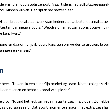
e vriend en oud studiegenoot. Maar tijdens het sollicitatiegesprek 
 zou kunnen klikken. Dat sprak me meteen aan.”
g met een breed scala aan werkzaamheden: van website-optimalisatie
testen van nieuwe tools. “Webdesign en automations bouwen vind 
e kant kwijt.”
g jong en daarom grijp ik iedere kans aan om verder te groeien. Je be
aringen en kansen.”
n
heen. “Ik werk in een superfijn marketingteam. Naast collega’s zi
kaar rekenen en hebben vooral veel plezier.”
eid op. “Ik vind het leuk om regelmatig te gaan hardlopen. Zo hebbe
 georganiseerd. Dat soort momenten maken het extra gezellig m