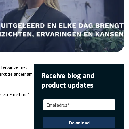
 Terwijl ze met
Receive blog and
erkt ze anderhalf
product updates
k via FaceTime.”