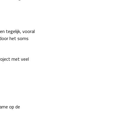
n tegelijk, vooral
ardoor het soms
roject met veel
name op de