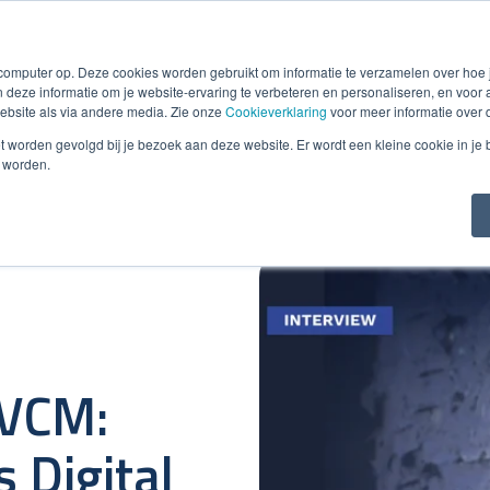
Smart e-Invoicing
Debiteurenbeheer
Incasso
Detacheri
 computer op. Deze cookies worden gebruikt om informatie te verzamelen over hoe
 deze informatie om je website-ervaring te verbeteren en personaliseren, en voo
bsite als via andere media. Zie onze
Cookieverklaring
voor meer informatie over 
niet worden gevolgd bij je bezoek aan deze website. Er wordt een kleine cookie in je
t worden.
BVCM:
s Digital