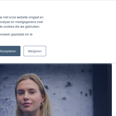
ng
Solutions
Over BVCM
Klantenlogin
 je met onze website omgaat en
r analyse en meetgegevens over
de cookies die we gebruiken.
 browser geplaatst om te
Accepteren
Weigeren