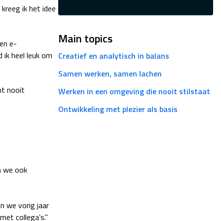
kreeg ik het idee
Main topics
 en e-
ik heel leuk om
Creatief en analytisch in balans
Samen werken, samen lachen
nt nooit
Werken in een omgeving die nooit stilstaat
Ontwikkeling met plezier als basis
jn we ook
n we vorig jaar
et collega’s."