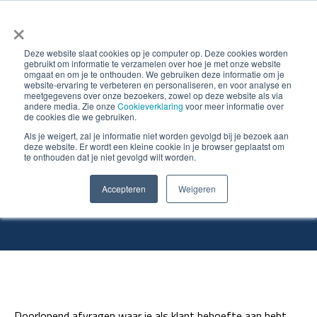
×
Deze website slaat cookies op je computer op. Deze cookies worden
gebruikt om informatie te verzamelen over hoe je met onze website
omgaat en om je te onthouden. We gebruiken deze informatie om je
website-ervaring te verbeteren en personaliseren, en voor analyse en
meetgegevens over onze bezoekers, zowel op deze website als via
andere media. Zie onze
Cookieverklaring
voor meer informatie over
de cookies die we gebruiken.
Wat zegt Sligro over
Als je weigert, zal je informatie niet worden gevolgd bij je bezoek aan
deze website. Er wordt een kleine cookie in je browser geplaatst om
te onthouden dat je niet gevolgd wilt worden.
BVCM?
Accepteren
Weigeren
Doorlopend afvragen waar je als klant behoefte aan hebt,