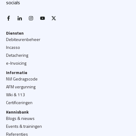
socials
facebook-f
linkedin-in
instagram
youtube
x twitter
Diensten
Debiteurenbeheer
Incasso
Detachering
e-Invoicing
Informatie
NVI Gedragscode
AFM vergunning
Wki & 113
Certificeringen
Kennisbank
Blogs & nieuws
Events & trainingen
Referenties