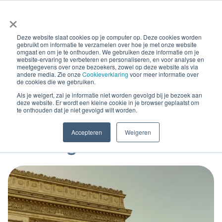
×
Deze website slaat cookies op je computer op. Deze cookies worden
gebruikt om informatie te verzamelen over hoe je met onze website
omgaat en om je te onthouden. We gebruiken deze informatie om je
website-ervaring te verbeteren en personaliseren, en voor analyse en
meetgegevens over onze bezoekers, zowel op deze website als via
andere media. Zie onze
Cookieverklaring
voor meer informatie over
Blog Posts
de cookies die we gebruiken.
Frankrijk geeft nieuwe
Als je weigert, zal je informatie niet worden gevolgd bij je bezoek aan
deze website. Er wordt een kleine cookie in je browser geplaatst om
te onthouden dat je niet gevolgd wilt worden.
update over verplichte e-
Accepteren
Weigeren
Invoicing