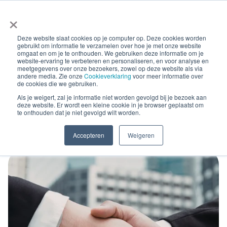
×
Deze website slaat cookies op je computer op. Deze cookies worden
gebruikt om informatie te verzamelen over hoe je met onze website
omgaat en om je te onthouden. We gebruiken deze informatie om je
website-ervaring te verbeteren en personaliseren, en voor analyse en
meetgegevens over onze bezoekers, zowel op deze website als via
andere media. Zie onze
Cookieverklaring
voor meer informatie over
Blog Posts
de cookies die we gebruiken.
Hoe kies je een compliance
Als je weigert, zal je informatie niet worden gevolgd bij je bezoek aan
deze website. Er wordt een kleine cookie in je browser geplaatst om
te onthouden dat je niet gevolgd wilt worden.
partner voor e-Invoicing?
Accepteren
Weigeren