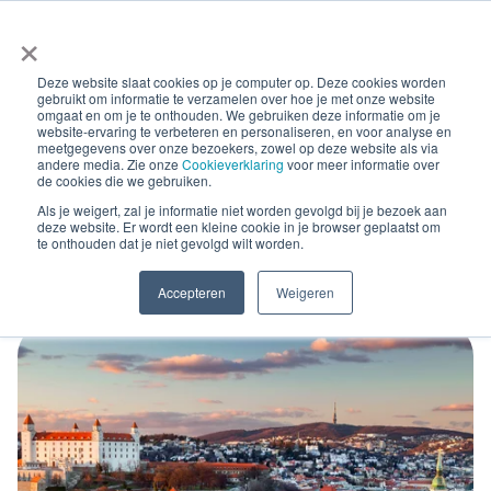
×
Deze website slaat cookies op je computer op. Deze cookies worden
gebruikt om informatie te verzamelen over hoe je met onze website
omgaat en om je te onthouden. We gebruiken deze informatie om je
website-ervaring te verbeteren en personaliseren, en voor analyse en
meetgegevens over onze bezoekers, zowel op deze website als via
andere media. Zie onze
Cookieverklaring
voor meer informatie over
Blog Posts
de cookies die we gebruiken.
E-invoicing in Slowakije
Als je weigert, zal je informatie niet worden gevolgd bij je bezoek aan
deze website. Er wordt een kleine cookie in je browser geplaatst om
te onthouden dat je niet gevolgd wilt worden.
verplicht vanaf 2027
Accepteren
Weigeren