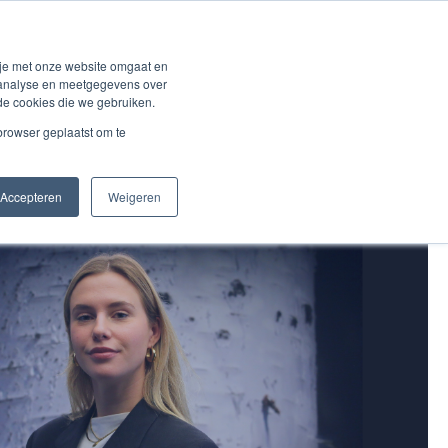
ons
Over BVCM
NL
Klantenlogin
 je met onze website omgaat en
r analyse en meetgegevens over
de cookies die we gebruiken.
 browser geplaatst om te
Accepteren
Weigeren