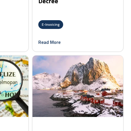
Decree
E-Invoicing
Read More
card link