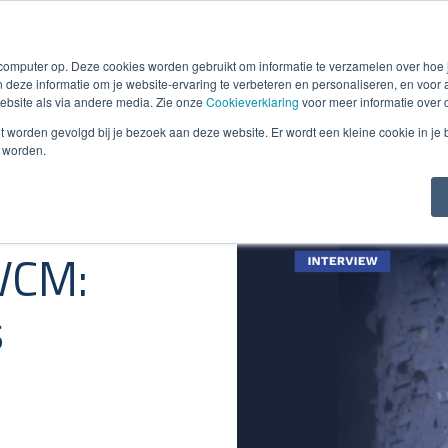
oicing
Debiteurenbeheer
Incasso
Detachering
Soluti
 computer op. Deze cookies worden gebruikt om informatie te verzamelen over hoe
 deze informatie om je website-ervaring te verbeteren en personaliseren, en voo
bsite als via andere media. Zie onze
Cookieverklaring
voor meer informatie over 
niet worden gevolgd bij je bezoek aan deze website. Er wordt een kleine cookie in je
t worden.
VCM:
s