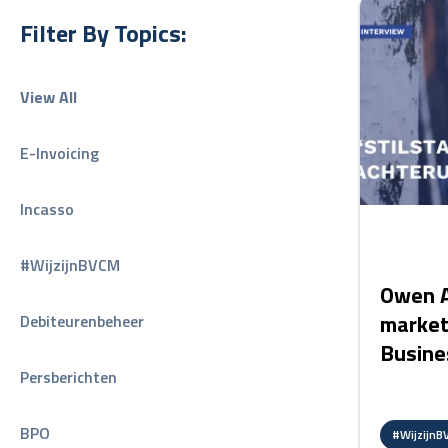
card link
Filter By Topics:
View All
E-Invoicing
Incasso
#WijzijnBVCM
Owen A
market
Debiteurenbeheer
Busine
Persberichten
BPO
#Wijzijn