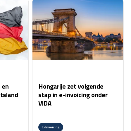
card link
 en
Hongarije zet volgende
itsland
stap in e-invoicing onder
ViDA
E-Invoicing