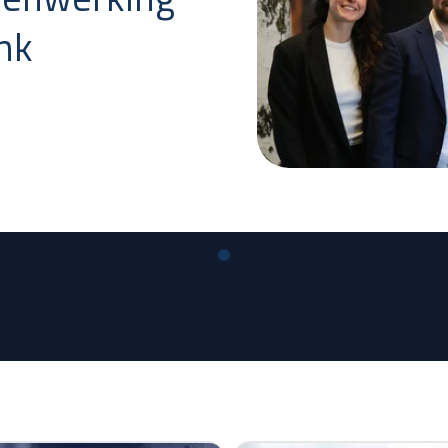
nk
4-nl