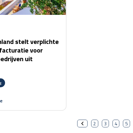
land stelt verplichte
facturatie voor
edrijven uit
g
e
2
3
4
5
previous