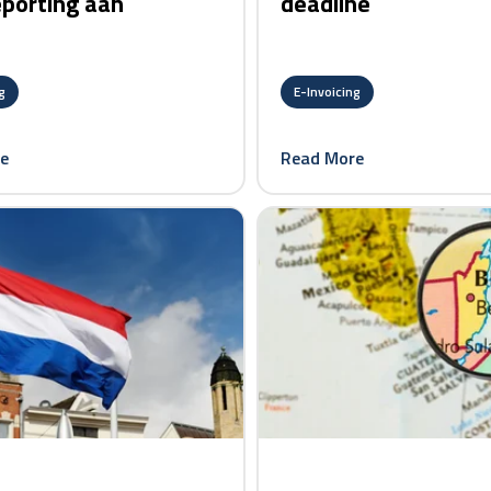
eporting aan
deadline
g
E-Invoicing
e
Read More
card link