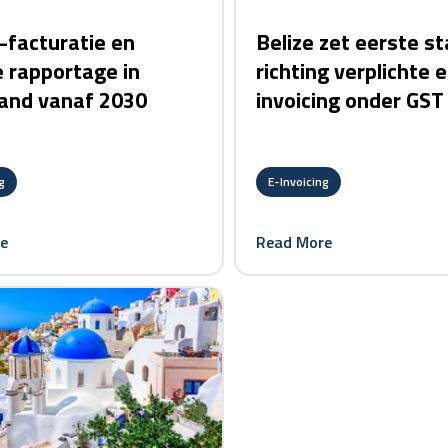
-facturatie en
Belize zet eerste s
e rapportage in
richting verplichte e
and vanaf 2030
invoicing onder GST
g
E-Invoicing
e
Read More