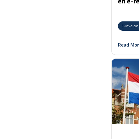
en e-r
E-Invoicin
Read Mor
card link