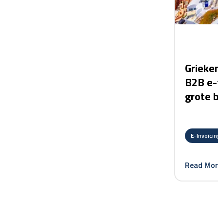
Grieken
B2B e-
grote b
E-Invoicin
Read Mor