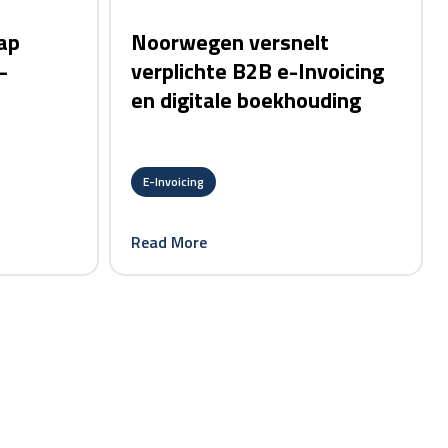
tap
Noorwegen versnelt
-
verplichte B2B e-Invoicing
en digitale boekhouding
E-Invoicing
Read More