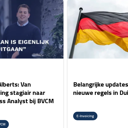
card link
lberts: Van
Belangrijke updates
ing stagiair naar
nieuwe regels in Du
ss Analyst bij BVCM
E-Invoicing
BVCM