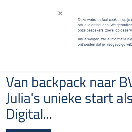
×
Smart e-Inv
Deze website slaat cookies op je
om je te onthouden. We gebruiken
onze bezoekers, zowel op deze we
Als je weigert, zal je informatie 
onthouden dat je niet gevolgd wil
#WijzijnBVCM
Van backpack naar B
Julia's unieke start al
Digital...