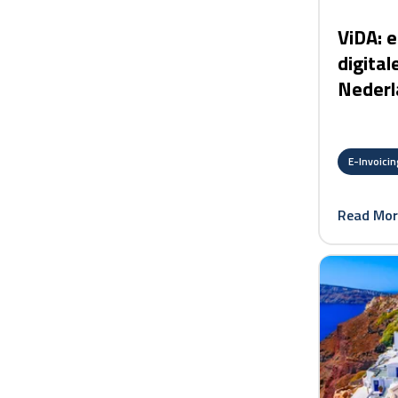
ViDA: e
digital
Nederl
E-Invoicin
Read Mor
card link