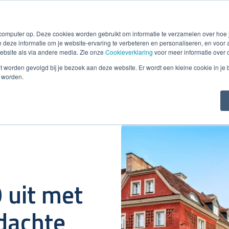
Smart e-Invoicing
Debiteurenbeheer
Incasso
Detacheri
 computer op. Deze cookies worden gebruikt om informatie te verzamelen over hoe
 deze informatie om je website-ervaring te verbeteren en personaliseren, en voo
bsite als via andere media. Zie onze
Cookieverklaring
voor meer informatie over 
niet worden gevolgd bij je bezoek aan deze website. Er wordt een kleine cookie in je
t worden.
 uit met
dachte