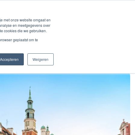
ng
Solutions
Over BVCM
Klantenlogin
 je met onze website omgaat en
r analyse en meetgegevens over
de cookies die we gebruiken.
 browser geplaatst om te
Accepteren
Weigeren