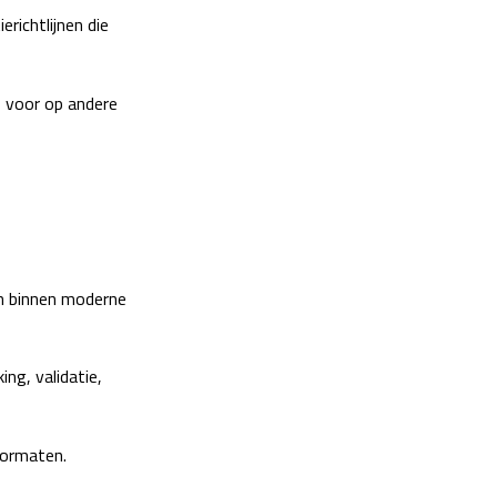
richtlijnen die
s voor op andere
en binnen moderne
ng, validatie,
formaten.