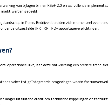
werking van bijlagen binnen KSeF 2.0 en aanvullende implementatie
e markt werden gedeeld.
rtagelandschap in Polen. Bedrijven bereiden zich momenteel eveneen
aronder de uitgestelde JPK_KR_PD-rapportageverplichtingen.
ven?
al operationeel lijkt, laat deze ontwikkeling een bredere trend zi
steeds vaker tot geïntegreerde omgevingen waarin factuurverwerki
iet langer uitsluitend draait om technische koppelingen of factuur
: