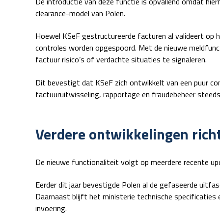
De introductie van deze functie is opvallend omdat hie
clearance-model van Polen.
Hoewel KSeF gestructureerde facturen al valideert op h
controles worden opgespoord. Met de nieuwe meldfunct
factuur risico’s of verdachte situaties te signaleren.
Dit bevestigt dat KSeF zich ontwikkelt van een puur co
factuuruitwisseling, rapportage en fraudebeheer stee
Verdere ontwikkelingen richt
De nieuwe functionaliteit volgt op meerdere recente u
Eerder dit jaar bevestigde Polen al de gefaseerde uitfa
Daarnaast blijft het ministerie technische specificaties
invoering.