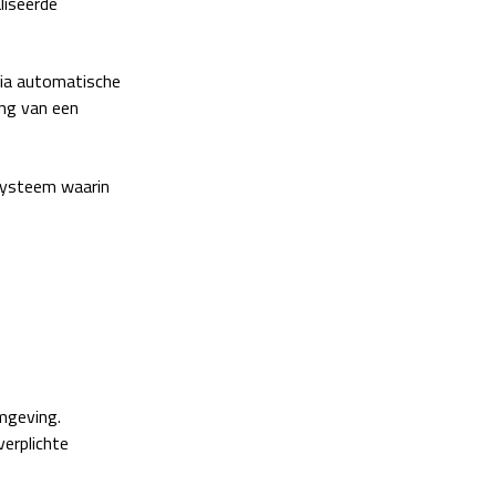
liseerde
via automatische
ng van een
gsysteem waarin
omgeving.
verplichte