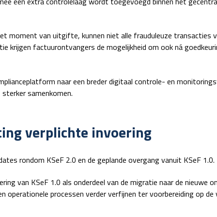
rmee een extra controlelaag wordt toegevoegd binnen het gecentra
et moment van uitgifte, kunnen niet alle frauduleuze transacties 
ie krijgen factuurontvangers de mogelijkheid om ook ná goedkeuri
mplianceplatform naar een breder digitaal controle- en monitorin
ds sterker samenkomen.
ing verplichte invoering
pdates rondom KSeF 2.0 en de geplande overgang vanuit KSeF 1.0.
sering van KSeF 1.0 als onderdeel van de migratie naar de nieuwe 
 en operationele processen verder verfijnen ter voorbereiding op de 